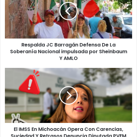
Defensa
De
La
Soberanía
Nacional
impulsada
Respalda JC Barragán Defensa De La
por
Sheinbaum
Soberanía Nacional impulsada por Sheinbaum
Y
Y AMLO
AMLO
El
IMSS
En
Michoacán
Opera
Con
Carencias,
Suciedad
Y
El IMSS En Michoacán Opera Con Carencias,
Retrasos
Denuncia
Suciedad Y Retrasos Denuncia Diputada PVEM