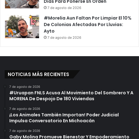
Días Para Ponerse En Orden
7 de agosto de 2026
#Morelia Aun Faltan Por Limpiar El 10%
De Colonias Afectadas Por Lluvias:
Ayto
7 de agosto de 2026
NOTICIAS MÁS RECIENTES
7 de agosto de 2026
#Uruapan FNLS Acusa Al Movimiento Del Sombrero Y A
MORENA De Despojo De 180 Viviendas
7 de agosto de 2026
¡Los Animales También Importan! Poder Judicial
Impulsa Conversatorio En Michoacán
7 de agosto de 2026
Gaby Molina Promueve Bienestar Y Empoderamiento