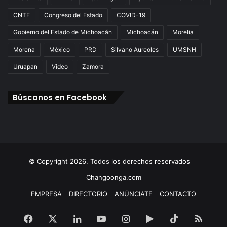
CNTE
Congreso del Estado
COVID-19
Gobierno del Estado de Michoacán
Michoacán
Morelia
Morena
México
PRD
Silvano Aureoles
UMSNH
Uruapan
Video
Zamora
Búscanos en Facebook
© Copyright 2026. Todos los derechos reservados
Changoonga.com
EMPRESA
DIRECTORIO
ANÚNCIATE
CONTACTO
Facebook
X
LinkedIn
YouTube
Instagram
Google
TikTok
RSS