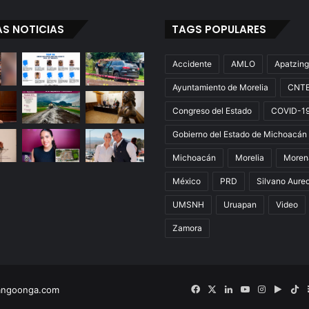
AS NOTICIAS
TAGS POPULARES
Accidente
AMLO
Apatzin
Ayuntamiento de Morelia
CNT
Congreso del Estado
COVID-1
Gobierno del Estado de Michoacán
Michoacán
Morelia
Moren
México
PRD
Silvano Aure
UMSNH
Uruapan
Video
Zamora
Facebook
X
LinkedIn
YouTube
Instagram
Googl
Ti
angoonga.com
Play