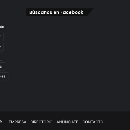
Búscanos en Facebook
gán
E
9
a
oles
e
kTok
RSS
EMPRESA
DIRECTORIO
ANÚNCIATE
CONTACTO