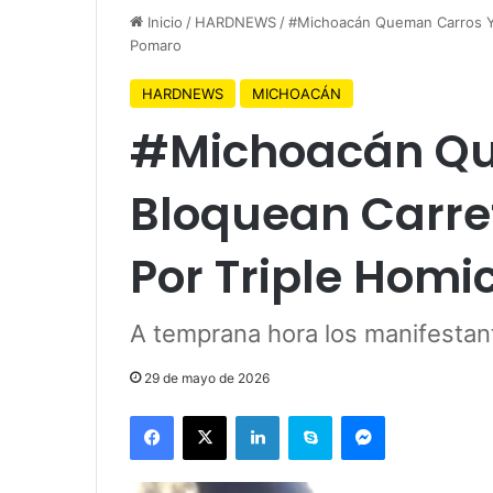
Inicio
/
HARDNEWS
/
#Michoacán Queman Carros Y 
Pomaro
HARDNEWS
MICHOACÁN
#Michoacán Qu
Bloquean Carret
Por Triple Homi
A temprana hora los manifestan
29 de mayo de 2026
Facebook
X
LinkedIn
Skype
Messenger