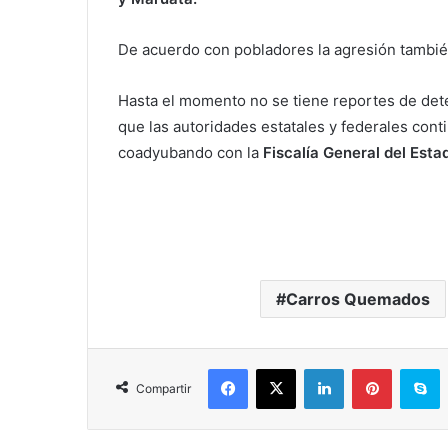
De acuerdo con pobladores la agresión tambi
Hasta el momento no se tiene reportes de dete
que las autoridades estatales y federales cont
coadyubando con la
Fiscalía General del Esta
Carros Quemados
Facebook
X
LinkedIn
Pinterest
S
Compartir