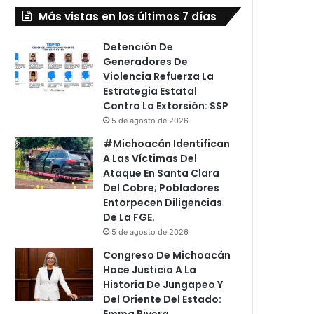
Más vistas en los últimos 7 días
Detención De
Generadores De
Violencia Refuerza La
Estrategia Estatal
Contra La Extorsión: SSP
5 de agosto de 2026
#Michoacán Identifican
A Las Víctimas Del
Ataque En Santa Clara
Del Cobre; Pobladores
Entorpecen Diligencias
De La FGE.
5 de agosto de 2026
Congreso De Michoacán
Hace Justicia A La
Historia De Jungapeo Y
Del Oriente Del Estado:
Emma Rivera.