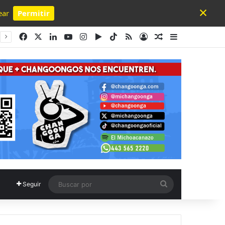
×
ear
Permitir
Powered by SendPulse
Facebook
X
LinkedIn
YouTube
Instagram
Google Play
TikTok
RSS
Acceso
Publicación al a
Barra lateral
Buscar
Seguir
por