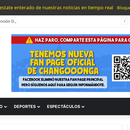
 estate enterado de nuestras noticias en tiempo real
Bloqu
Detención De Generadores De Violencia Refuerza La Estrategia Estatal Contra La Extorsión: SSP
O
DEPORTES
ESPECTÁCULOS