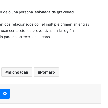
én dejó una persona
lesionada de gravedad.
nidos relacionados con el múltiple crimen, mientras
inúan con acciones preventivas en la región
do
para esclarecer los hechos.
michoacan
Pomaro
kype
Messenger