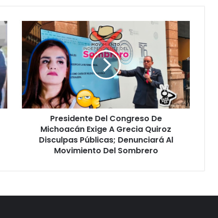
Presidente
Del
Congreso
De
Michoacán
Exige
A
Grecia
Quiroz
Presidente Del Congreso De
Disculpas
Públicas;
Michoacán Exige A Grecia Quiroz
Denunciará
Disculpas Públicas; Denunciará Al
Al
Movimiento Del Sombrero
Movimiento
Del
Sombrero