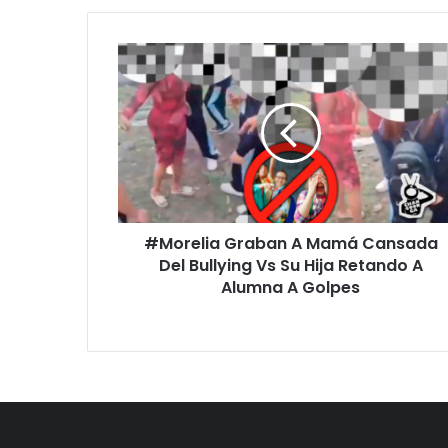
#Morelia
Graban
A
Mamá
Cansada
Del
Bullying
Vs
Su
#Morelia Graban A Mamá Cansada
Hija
Retando
Del Bullying Vs Su Hija Retando A
A
Alumna A Golpes
Alumna
A
Golpes