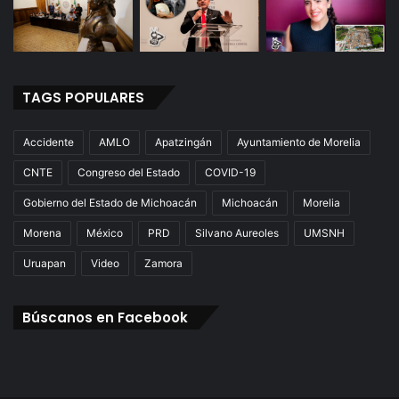
TAGS POPULARES
Accidente
AMLO
Apatzingán
Ayuntamiento de Morelia
CNTE
Congreso del Estado
COVID-19
Gobierno del Estado de Michoacán
Michoacán
Morelia
Morena
México
PRD
Silvano Aureoles
UMSNH
Uruapan
Video
Zamora
Búscanos en Facebook