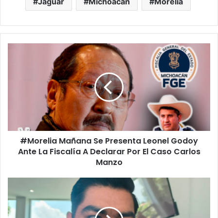
Jaguar
Michoacán
Morelia
#Morelia
Mañana
Se
Presenta
Leonel
Godoy
Ante
La
Fiscalía
#Morelia Mañana Se Presenta Leonel Godoy
A
Declarar
Ante La Fiscalía A Declarar Por El Caso Carlos
Por
Manzo
El
Caso
#Michoacán
Carlos
Familia
Manzo
De
Homero