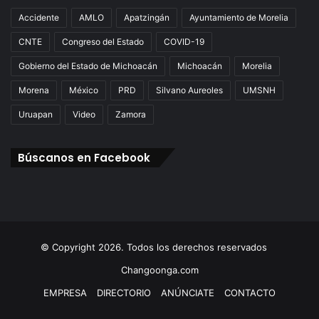
Accidente
AMLO
Apatzingán
Ayuntamiento de Morelia
CNTE
Congreso del Estado
COVID-19
Gobierno del Estado de Michoacán
Michoacán
Morelia
Morena
México
PRD
Silvano Aureoles
UMSNH
Uruapan
Video
Zamora
Búscanos en Facebook
© Copyright 2026. Todos los derechos reservados
Changoonga.com
EMPRESA
DIRECTORIO
ANÚNCIATE
CONTACTO