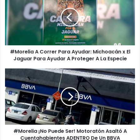
Correr
Para
Ayudar:
Michoacán
x
El
Jaguar
#Morelia A Correr Para Ayudar: Michoacán x El
Para
Ayudar
Jaguar Para Ayudar A Proteger A La Especie
A
Proteger
#Morelia
A
¡No
La
Puede
Especie
Ser!
Motoratón
Asaltó
A
Cuentahabientes
ADENTRO
#Morelia ¡No Puede Ser! Motoratón Asaltó A
De
Un
Cuentahabientes ADENTRO De Un BBVA