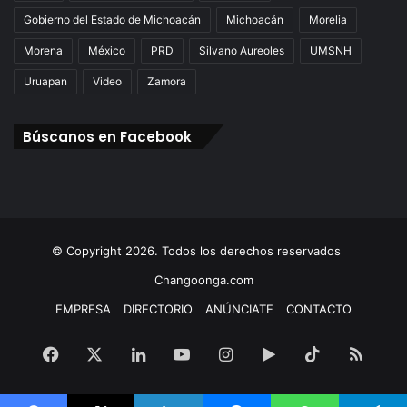
Gobierno del Estado de Michoacán
Michoacán
Morelia
Morena
México
PRD
Silvano Aureoles
UMSNH
Uruapan
Video
Zamora
Búscanos en Facebook
© Copyright 2026. Todos los derechos reservados
Changoonga.com
EMPRESA
DIRECTORIO
ANÚNCIATE
CONTACTO
Facebook
X
LinkedIn
YouTube
Instagram
Google
TikTok
RSS
Play