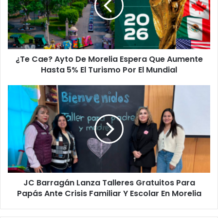
Morelia
Espera
Que
Aumente
Hasta
¿Te Cae? Ayto De Morelia Espera Que Aumente
5%
El
Hasta 5% El Turismo Por El Mundial
Turismo
Por
JC
El
Barragán
Mundial
Lanza
Talleres
Gratuitos
Para
Papás
Ante
Crisis
JC Barragán Lanza Talleres Gratuitos Para
Familiar
Y
Papás Ante Crisis Familiar Y Escolar En Morelia
Escolar
En