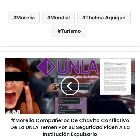
Morelia
Mundial
Thelma Aquique
Turismo
#Morelia
Compañeros
De
Chavito
Conflictivo
De
La
UNLA
Temen
#Morelia Compañeros De Chavito Conflictivo
Por
Su
De La UNLA Temen Por Su Seguridad Piden A La
Seguridad
Institución Expulsarlo
Piden