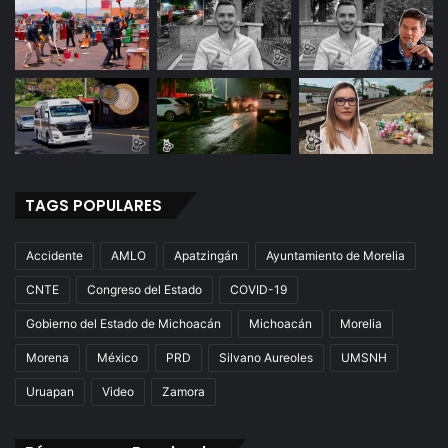
TAGS POPULARES
Accidente
AMLO
Apatzingán
Ayuntamiento de Morelia
CNTE
Congreso del Estado
COVID-19
Gobierno del Estado de Michoacán
Michoacán
Morelia
Morena
México
PRD
Silvano Aureoles
UMSNH
Uruapan
Video
Zamora