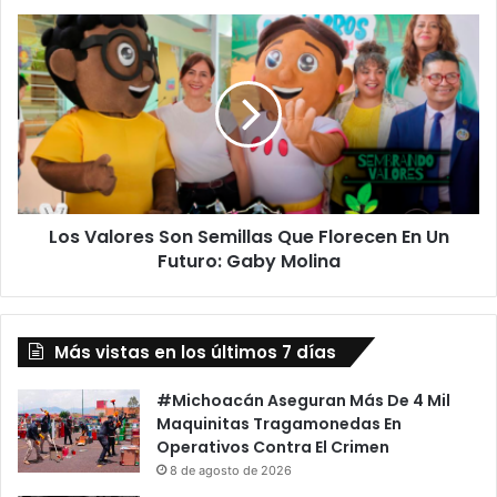
A
Los
La
Valores
Institución
Son
Expulsarlo
Semillas
Que
Florecen
En
Un
Futuro:
Los Valores Son Semillas Que Florecen En Un
Gaby
Molina
Futuro: Gaby Molina
Más vistas en los últimos 7 días
#Michoacán Aseguran Más De 4 Mil
Maquinitas Tragamonedas En
Operativos Contra El Crimen
8 de agosto de 2026