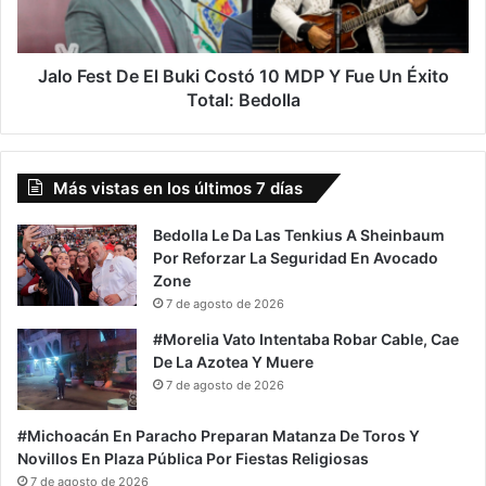
10
MDP
Y
Fue
Jalo Fest De El Buki Costó 10 MDP Y Fue Un Éxito
Un
Total: Bedolla
Éxito
Total:
Bedolla
Más vistas en los últimos 7 días
Bedolla Le Da Las Tenkius A Sheinbaum
Por Reforzar La Seguridad En Avocado
Zone
7 de agosto de 2026
#Morelia Vato Intentaba Robar Cable, Cae
De La Azotea Y Muere
7 de agosto de 2026
#Michoacán En Paracho Preparan Matanza De Toros Y
Novillos En Plaza Pública Por Fiestas Religiosas
7 de agosto de 2026