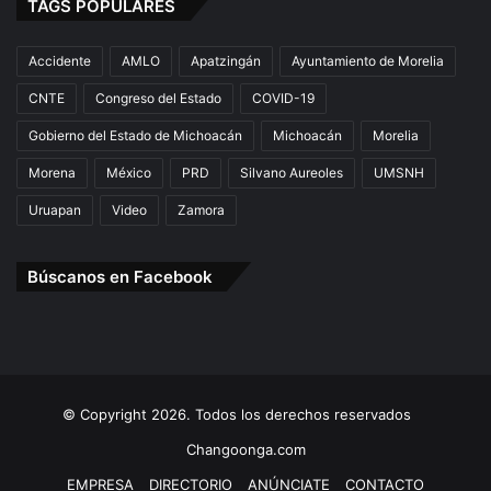
TAGS POPULARES
Accidente
AMLO
Apatzingán
Ayuntamiento de Morelia
CNTE
Congreso del Estado
COVID-19
Gobierno del Estado de Michoacán
Michoacán
Morelia
Morena
México
PRD
Silvano Aureoles
UMSNH
Uruapan
Video
Zamora
Búscanos en Facebook
© Copyright 2026. Todos los derechos reservados
Changoonga.com
EMPRESA
DIRECTORIO
ANÚNCIATE
CONTACTO