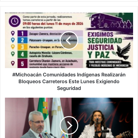
#Michoacán
Comunidades
Indígenas
Realizarán
Bloqueos
Carreteros
Este
Lunes
Exigiendo
Seguridad
#Michoacán Comunidades Indígenas Realizarán
Bloqueos Carreteros Este Lunes Exigiendo
Seguridad
Jalo
Fest
De
El
Buki
Costó