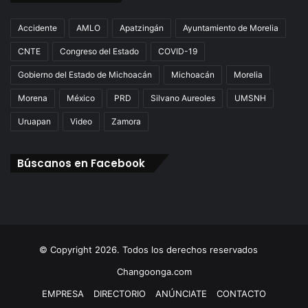
Accidente
AMLO
Apatzingán
Ayuntamiento de Morelia
CNTE
Congreso del Estado
COVID-19
Gobierno del Estado de Michoacán
Michoacán
Morelia
Morena
México
PRD
Silvano Aureoles
UMSNH
Uruapan
Video
Zamora
Búscanos en Facebook
© Copyright 2026. Todos los derechos reservados
Changoonga.com
EMPRESA
DIRECTORIO
ANÚNCIATE
CONTACTO