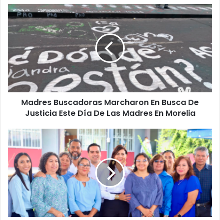
Madres
Buscadoras
Marcharon
En
Busca
De
Justicia
Este
Día
Madres Buscadoras Marcharon En Busca De
De
Las
Justicia Este Día De Las Madres En Morelia
Madres
En
"Maestras
Morelia
Que
Son
Madres
Son
Ejemplo
De
Compromiso":
Gaby