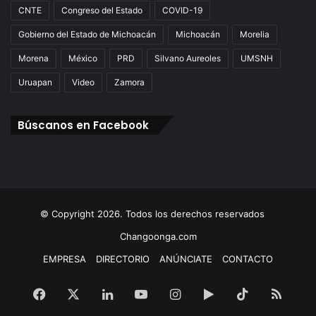
CNTE
Congreso del Estado
COVID-19
Gobierno del Estado de Michoacán
Michoacán
Morelia
Morena
México
PRD
Silvano Aureoles
UMSNH
Uruapan
Video
Zamora
Búscanos en Facebook
© Copyright 2026. Todos los derechos reservados
Changoonga.com
EMPRESA
DIRECTORIO
ANÚNCIATE
CONTACTO
Facebook
X
LinkedIn
YouTube
Instagram
Google
TikTok
RSS