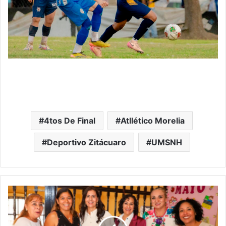
4tos De Final
Atllético Morelia
Deportivo Zitácuaro
UMSNH
"Las
Mamás
Chambeadoras
Son