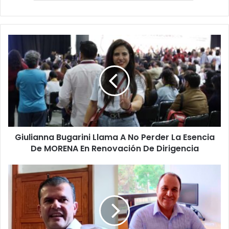
Giulianna
Bugarini
Llama
A
No
Perder
La
Esencia
De
Giulianna Bugarini Llama A No Perder La Esencia
MORENA
En
De MORENA En Renovación De Dirigencia
Renovación
De
Exsecretario
Dirigencia
De
Carlos
Manzo
Está
Desaparecido,