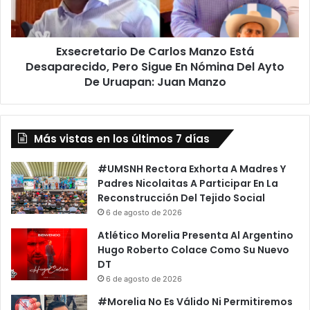
Pero
Sigue
En
Exsecretario De Carlos Manzo Está
Nómina
Del
Desaparecido, Pero Sigue En Nómina Del Ayto
Ayto
De Uruapan: Juan Manzo
De
Uruapan:
Juan
Manzo
Más vistas en los últimos 7 días
#UMSNH Rectora Exhorta A Madres Y
Padres Nicolaitas A Participar En La
Reconstrucción Del Tejido Social
6 de agosto de 2026
Atlético Morelia Presenta Al Argentino
Hugo Roberto Colace Como Su Nuevo
DT
6 de agosto de 2026
#Morelia No Es Válido Ni Permitiremos