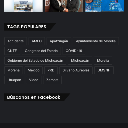
TAGS POPULARES
Accidente
AMLO
Apatzingán
Ayuntamiento de Morelia
CNTE
Congreso del Estado
COVID-19
Gobierno del Estado de Michoacán
Michoacán
Morelia
Morena
México
PRD
Silvano Aureoles
UMSNH
Uruapan
Video
Zamora
Búscanos en Facebook