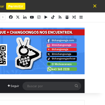
×
ear
Permitir
Powered by SendPulse
Facebook
X
LinkedIn
YouTube
Instagram
Google Play
TikTok
RSS
Acceso
Publicación al a
Barra lateral
Buscar
Seguir
por