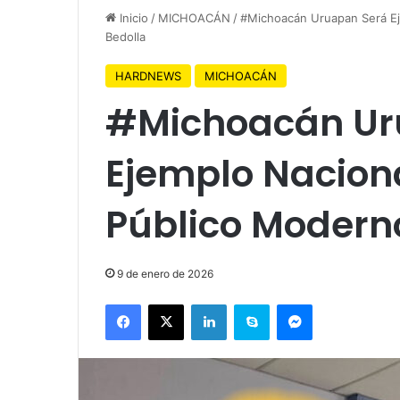
Inicio
/
MICHOACÁN
/
#Michoacán Uruapan Será Ej
Bedolla
HARDNEWS
MICHOACÁN
#Michoacán Ur
Ejemplo Naciona
Público Moderno
9 de enero de 2026
Facebook
X
LinkedIn
Skype
Messenger