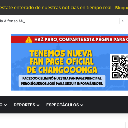
 estate enterado de nuestras noticias en tiempo real
Bloqu
#Morelia Alfonso Martínez Consolido El Acceso A La Lectura Con El Programa «Morelia Se Lee»
O
DEPORTES
ESPECTÁCULOS