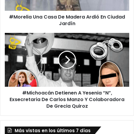
Ciudad
Jardín
#Morelia Una Casa De Madera Ardió En Ciudad
Jardín
#Michoacán
Detienen
A
Yesenia
“N”,
Exsecretaria
De
Carlos
Manzo
#Michoacán Detienen A Yesenia “N”,
Y
Colaboradora
Exsecretaria De Carlos Manzo Y Colaboradora
De
De Grecia Quiroz
Grecia
Quiroz
Más vistas en los últimos 7 días