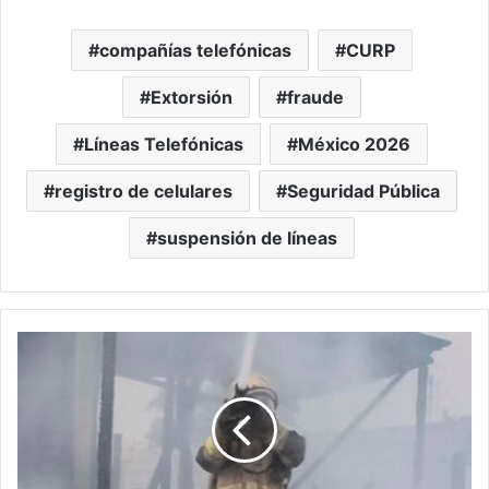
compañías telefónicas
CURP
Extorsión
fraude
Líneas Telefónicas
México 2026
registro de celulares
Seguridad Pública
suspensión de líneas
#Morelia
Una
Casa
De
Madera
Ardió
En