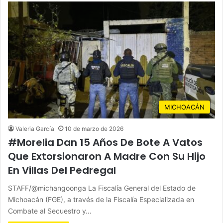
MICHOACÁN
Valeria García
10 de marzo de 2026
#Morelia Dan 15 Años De Bote A Vatos
Que Extorsionaron A Madre Con Su Hijo
En Villas Del Pedregal
STAFF/@michangoonga La Fiscalía General del Estado de
Michoacán (FGE), a través de la Fiscalía Especializada en
Combate al Secuestro y…