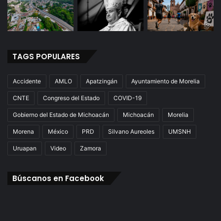
TAGS POPULARES
Accidente
AMLO
Apatzingán
Ayuntamiento de Morelia
CNTE
Congreso del Estado
COVID-19
Gobierno del Estado de Michoacán
Michoacán
Morelia
Morena
México
PRD
Silvano Aureoles
UMSNH
Uruapan
Video
Zamora
Búscanos en Facebook