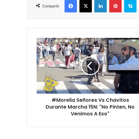
Compartir
#Morelia
Señores
Vs
Chavitos
Durante
Marcha
15N:
"No
Pinten,
#Morelia Señores Vs Chavitos
No
Venimos
Durante Marcha 15N: "No Pinten, No
A
Venimos A Eso"
Eso"