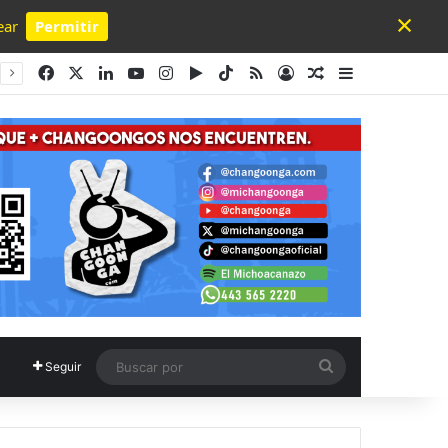
×
ear
Permitir
Powered by SendPulse
Facebook
X
LinkedIn
YouTube
Instagram
Google Play
TikTok
RSS
Acceso
Publicación al a
Barra lateral
Buscar
Seguir
por