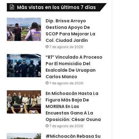
Más vistas en los últimos 7 días
Dip. Brissa Arroyo
Gestiona Apoyo De
SCOP Para Mejorar La
Col. Ciudad Jardín
7 de agosto de 2026
“R1” Vinculado A Proceso
Por El Homicidio Del
Exalcalde De Uruapan
Carlos Manzo
7 de agosto de 2026
En Michoacán Hasta La
Figura Más Baja De
MORENA En Las
Encuestas Gana A La
Oposición: César Osuna
7 de agosto de 2026
#Michoacán Rebasa Su