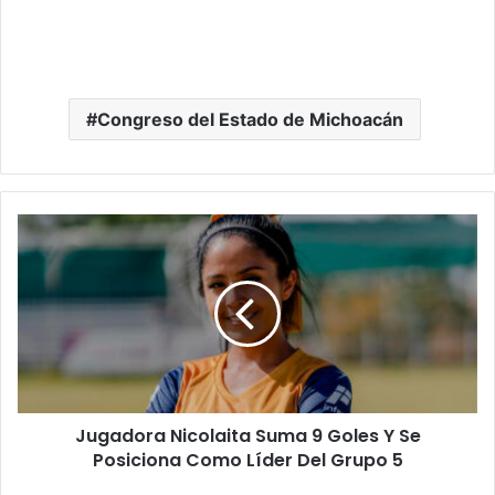
Congreso del Estado de Michoacán
Jugadora
Nicolaita
Suma
9
Goles
Y
Se
Posiciona
Como
Jugadora Nicolaita Suma 9 Goles Y Se
Líder
Del
Posiciona Como Líder Del Grupo 5
Grupo