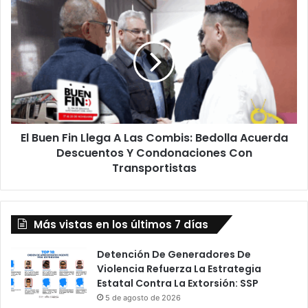
5
El
Buen
Fin
Llega
A
Las
Combis:
Bedolla
Acuerda
El Buen Fin Llega A Las Combis: Bedolla Acuerda
Descuentos
Y
Descuentos Y Condonaciones Con
Condonaciones
Transportistas
Con
Transportistas
Más vistas en los últimos 7 días
Detención De Generadores De
Violencia Refuerza La Estrategia
Estatal Contra La Extorsión: SSP
5 de agosto de 2026