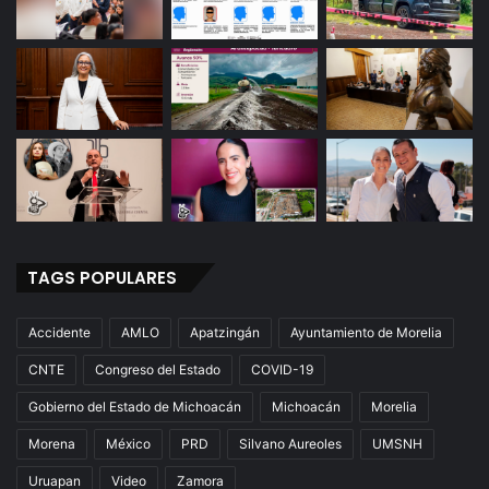
TAGS POPULARES
Accidente
AMLO
Apatzingán
Ayuntamiento de Morelia
CNTE
Congreso del Estado
COVID-19
Gobierno del Estado de Michoacán
Michoacán
Morelia
Morena
México
PRD
Silvano Aureoles
UMSNH
Uruapan
Video
Zamora