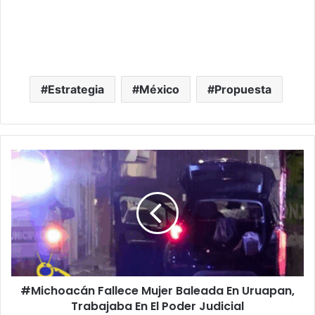
Estrategia
México
Propuesta
#Michoacán
Fallece
Mujer
Baleada
En
Uruapan,
Trabajaba
En
El
#Michoacán Fallece Mujer Baleada En Uruapan,
Poder
Judicial
Trabajaba En El Poder Judicial