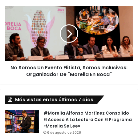
No
Somos
Un
Evento
Elitista,
Somos
Inclusivos:
Organizador
De
No Somos Un Evento Elitista, Somos Inclusivos:
"Morelia
En
Organizador De "Morelia En Boca"
Boca"
Más vistas en los últimos 7 días
#Morelia Alfonso Martínez Consolido
El Acceso A La Lectura Con El Programa
«Morelia Se Lee»
6 de agosto de 2026