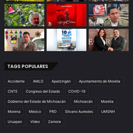
TAGS POPULARES
Accidente
AMLO
Apatzingán
Ayuntamiento de Morelia
CNTE
Congreso del Estado
COVID-19
Gobierno del Estado de Michoacán
Michoacán
Morelia
Morena
México
PRD
Silvano Aureoles
UMSNH
Uruapan
Video
Zamora