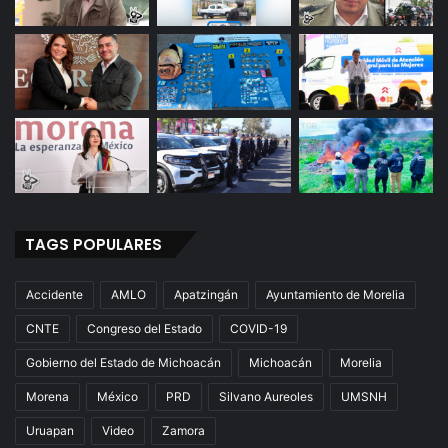
TAGS POPULARES
Accidente
AMLO
Apatzingán
Ayuntamiento de Morelia
CNTE
Congreso del Estado
COVID-19
Gobierno del Estado de Michoacán
Michoacán
Morelia
Morena
México
PRD
Silvano Aureoles
UMSNH
Uruapan
Video
Zamora