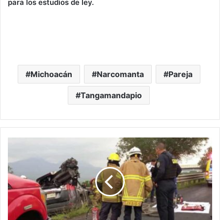
para los estudios de ley.
Michoacán
Narcomanta
Pareja
Tangamandapio
Fallece
Hombre
En
Fatal
Choque
De
Una
GMC