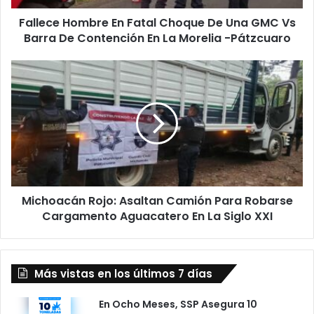
Vs
Fallece Hombre En Fatal Choque De Una GMC Vs
Barra
De
Barra De Contención En La Morelia -Pátzcuaro
Contención
En
Michoacán
La
Rojo:
Morelia
Asaltan
-
Camión
Pátzcuaro
Para
Robarse
Cargamento
Aguacatero
En
Michoacán Rojo: Asaltan Camión Para Robarse
La
Siglo
Cargamento Aguacatero En La Siglo XXI
XXI
Más vistas en los últimos 7 días
En Ocho Meses, SSP Asegura 10