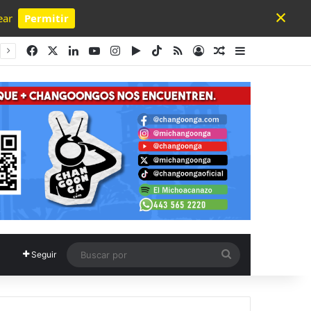
×
ear
Permitir
Powered by SendPulse
Facebook
X
LinkedIn
YouTube
Instagram
Google Play
TikTok
RSS
Acceso
Publicación al a
Barra lateral
Buscar
Seguir
por