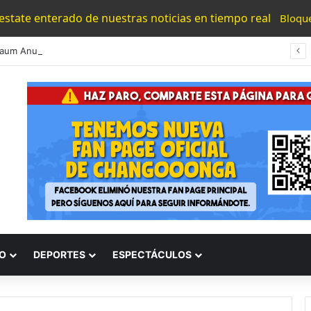
 estate enterado de nuestras noticias en tiempo real
Bloqu
aum Anuncia Reunión Con EU Para Resolver Bloqueo Al Aguacate
O
DEPORTES
ESPECTÁCULOS