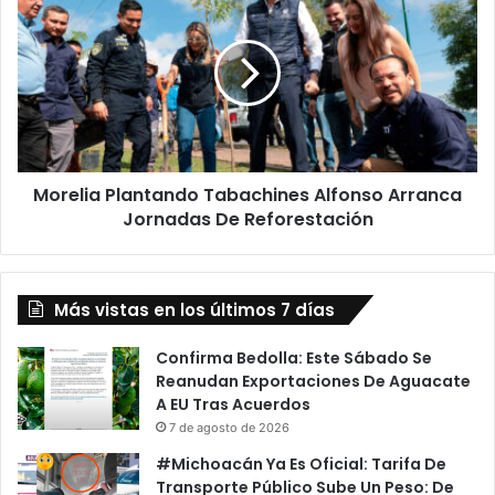
Plantando
Tabachines
Alfonso
Arranca
Jornadas
De
Reforestación
Morelia Plantando Tabachines Alfonso Arranca
Jornadas De Reforestación
Más vistas en los últimos 7 días
Confirma Bedolla: Este Sábado Se
Reanudan Exportaciones De Aguacate
A EU Tras Acuerdos
7 de agosto de 2026
#Michoacán Ya Es Oficial: Tarifa De
Transporte Público Sube Un Peso: De