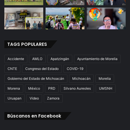
TAGS POPULARES
Accidente
AMLO
Apatzingán
Ayuntamiento de Morelia
CNTE
Congreso del Estado
COVID-19
Gobierno del Estado de Michoacán
Michoacán
Morelia
Morena
México
PRD
Silvano Aureoles
UMSNH
Uruapan
Video
Zamora
Búscanos en Facebook