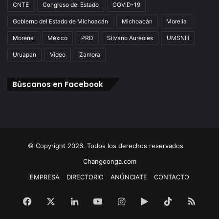
CNTE
Congreso del Estado
COVID-19
Gobierno del Estado de Michoacán
Michoacán
Morelia
Morena
México
PRD
Silvano Aureoles
UMSNH
Uruapan
Video
Zamora
Búscanos en Facebook
© Copyright 2026. Todos los derechos reservados
Changoonga.com
EMPRESA
DIRECTORIO
ANÚNCIATE
CONTACTO
Facebook
X
LinkedIn
YouTube
Instagram
Google
TikTok
RSS