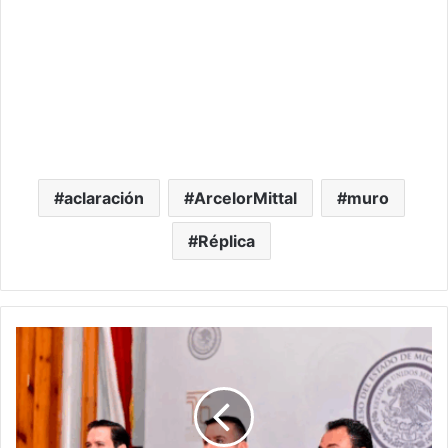
aclaración
ArcelorMittal
muro
Réplica
Defender
Los
Derechos
Laborales
De
Las