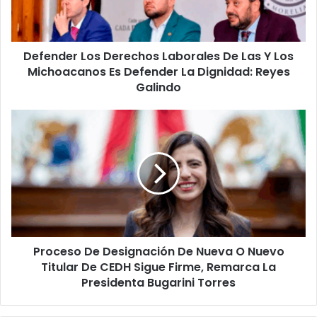
Y
Los
Michoacanos
Defender Los Derechos Laborales De Las Y Los
Es
Defender
Michoacanos Es Defender La Dignidad: Reyes
La
Galindo
Dignidad:
Reyes
Proceso
Galindo
De
Designación
De
Nueva
O
Nuevo
Titular
De
Proceso De Designación De Nueva O Nuevo
CEDH
Sigue
Titular De CEDH Sigue Firme, Remarca La
Firme,
Presidenta Bugarini Torres
Remarca
La