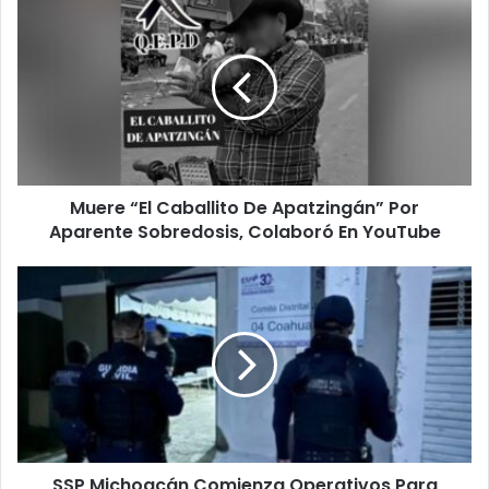
“El
Caballito
De
Apatzingán”
Por
Aparente
Sobredosis,
Colaboró
Muere “El Caballito De Apatzingán” Por
En
YouTube
Aparente Sobredosis, Colaboró En YouTube
SSP
Michoacán
Comienza
Operativos
Para
Cuidar
Distribución
De
Boletas
SSP Michoacán Comienza Operativos Para
Para