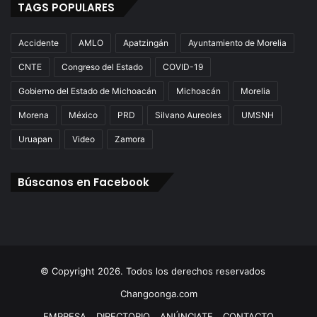
TAGS POPULARES
Accidente
AMLO
Apatzingán
Ayuntamiento de Morelia
CNTE
Congreso del Estado
COVID-19
Gobierno del Estado de Michoacán
Michoacán
Morelia
Morena
México
PRD
Silvano Aureoles
UMSNH
Uruapan
Video
Zamora
Búscanos en Facebook
© Copyright 2026. Todos los derechos reservados
Changoonga.com
EMPRESA
DIRECTORIO
ANÚNCIATE
CONTACTO