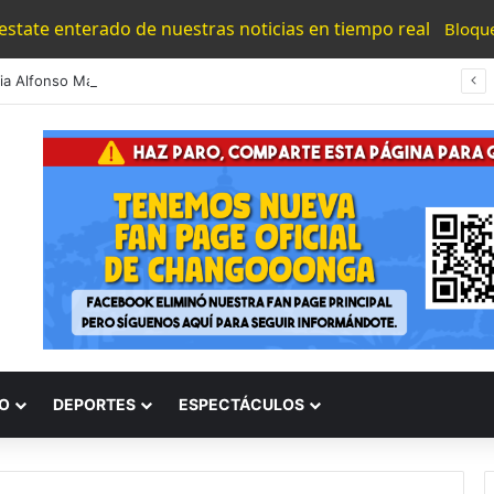
 estate enterado de nuestras noticias en tiempo real
Bloqu
#Morelia Alfonso Martínez Consolido El Acceso A La Lectura Con El Programa «Morelia Se Lee»
O
DEPORTES
ESPECTÁCULOS