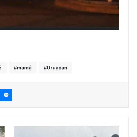
é
mamá
Uruapan
kype
Messenger
#Michoacán
Detienen