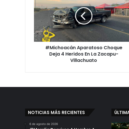
Choque
Deja
4
Heridos
En
La
Zacapu-
#Michoacán Aparatoso Choque
Villachuato
Deja 4 Heridos En La Zacapu-
Villachuato
NOTICIAS MÁS RECIENTES
ÚLTIM
6 de agosto de 2026