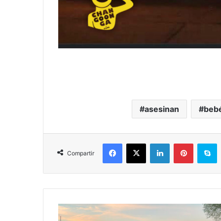
asesinan
beb
Facebook
X
LinkedIn
Pinterest
S
Compartir
#Michoacán
Aparatoso