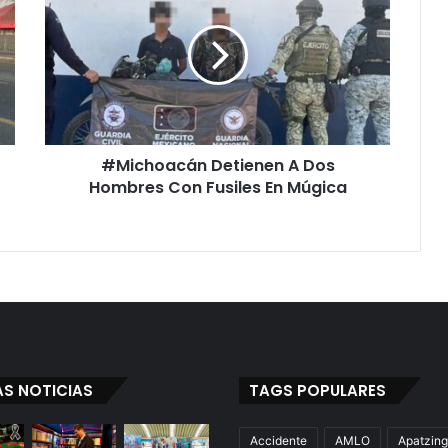
A
Dos
Hombres
Con
Fusiles
En
Múgica
#Michoacán Detienen A Dos
Hombres Con Fusiles En Múgica
AS NOTICIAS
TAGS POPULARES
Accidente
AMLO
Apatzin