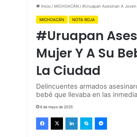
Inicio
/
MICHOACÁN
/
#Uruapan Asesinan A Joven 
MICHOACÁN
NOTA ROJA
#Uruapan Ases
Mujer Y A Su Beb
La Ciudad
Delincuentes armados asesinaro
bebé que llevaba en las inmedia
6 de mayo de 2025
Facebook
X
LinkedIn
Skype
Messenger