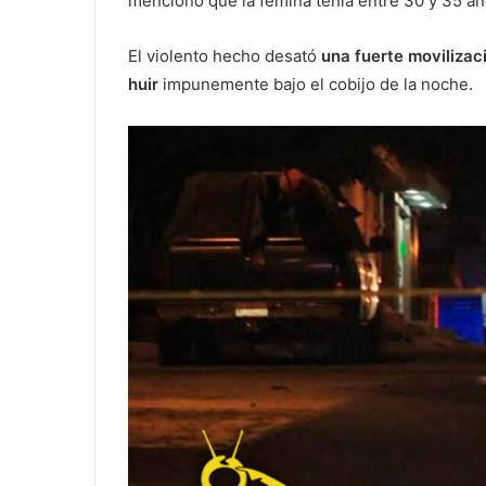
mencionó que la fémina tenía entre 30 y 35 a
El violento hecho desató
una fuerte movilizac
huir
impunemente bajo el cobijo de la noche.