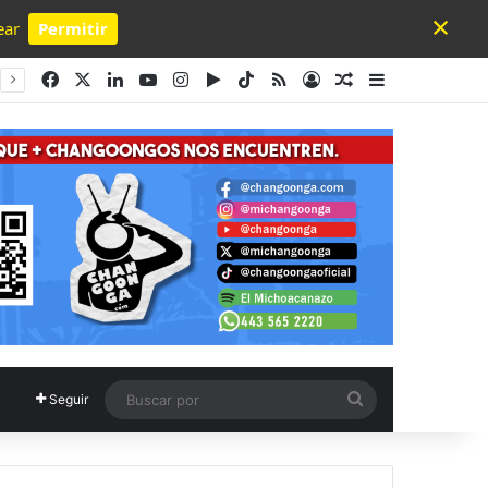
×
ear
Permitir
Powered by SendPulse
Facebook
X
LinkedIn
YouTube
Instagram
Google Play
TikTok
RSS
Acceso
Publicación al a
Barra lateral
Buscar
Seguir
por