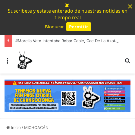
×
Suscríbete y estate enterado de nuestras noticias en
tiempo real
Bloquear
Permitir
Powered by SendPulse
#Morelia Vato Intentaba Robar Cable, Cae De La Azotea Y Muere
Menú
B
Inicio
/
MICHOACÁN