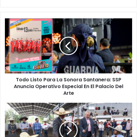
Todo
Listo
Para
La
Sonora
Santanera:
SSP
Anuncia
Operativo
Todo Listo Para La Sonora Santanera: SSP
Especial
En
Anuncia Operativo Especial En El Palacio Del
El
Arte
Palacio
Del
#Morelia
Arte
Con
Homenaje
Arranca
La