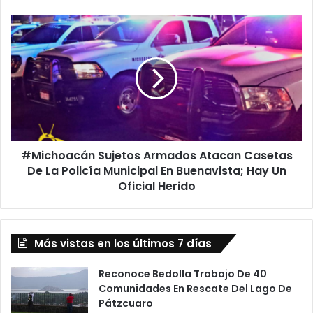
Centro
De
#Michoacán
La
Sujetos
Ciudad
Armados
Atacan
Casetas
De
La
Policía
Municipal
#Michoacán Sujetos Armados Atacan Casetas
En
Buenavista;
De La Policía Municipal En Buenavista; Hay Un
Hay
Oficial Herido
Un
Oficial
Herido
Más vistas en los últimos 7 días
Reconoce Bedolla Trabajo De 40
Comunidades En Rescate Del Lago De
Pátzcuaro