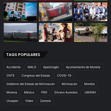
TAGS POPULARES
Accidente
AMLO
Apatzingán
Ayuntamiento de Morelia
CNTE
Congreso del Estado
COVID-19
Gobierno del Estado de Michoacán
Michoacán
Morelia
Morena
México
PRD
Silvano Aureoles
UMSNH
Uruapan
Video
Zamora