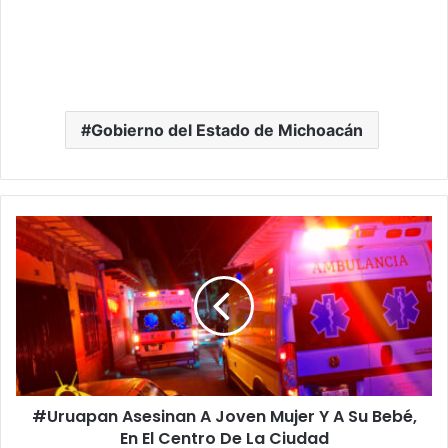
Gobierno del Estado de Michoacán
#Uruapan
Asesinan
A
Joven
Mujer
Y
A
Su
Bebé,
#Uruapan Asesinan A Joven Mujer Y A Su Bebé,
En
El
En El Centro De La Ciudad