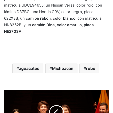
matrícula UDCE94655; un Nissan Versa, color rojo, con
lámina D37BG; una Honda CRV, color negro, placa
622XEB; un
camión rabón, color blanco
, con matrícula
NN8362B; y un
camión Dina, color amarillo, placa
NE2703A.
aguacates
Michoacán
robo
#Morelia
Mañana
Concluye
Convocatoria