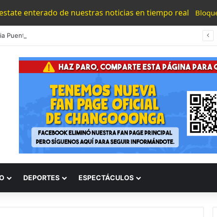
 estate enterado de nuestras noticias en tiempo real
Bloqu
#Morelia Puente Para ‘Brincar’ El Tren Donde Niño Fue Arrollado Estará Al Lado De Las Burguers Locas
O
DEPORTES
ESPECTÁCULOS