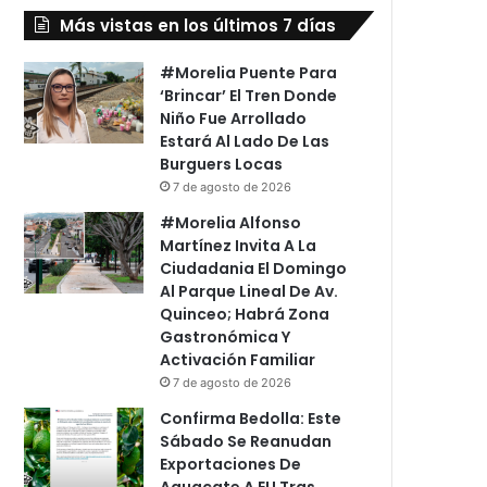
Más vistas en los últimos 7 días
#Morelia Puente Para
‘Brincar’ El Tren Donde
Niño Fue Arrollado
Estará Al Lado De Las
Burguers Locas
7 de agosto de 2026
#Morelia Alfonso
Martínez Invita A La
Ciudadania El Domingo
Al Parque Lineal De Av.
Quinceo; Habrá Zona
Gastronómica Y
Activación Familiar
7 de agosto de 2026
Confirma Bedolla: Este
Sábado Se Reanudan
Exportaciones De
Aguacate A EU Tras