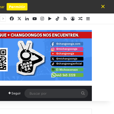
×
ear
Permitir
Powered by SendPulse
Facebook
X
LinkedIn
YouTube
Instagram
Google Play
TikTok
RSS
Acceso
Publicación al a
Barra lateral
Buscar
Seguir
por