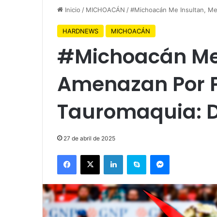
Inicio
/
MICHOACÁN
/
#Michoacán Me Insultan, Me
HARDNEWS
MICHOACÁN
#Michoacán Me 
Amenazan Por P
Tauromaquia: D
27 de abril de 2025
Facebook
X
LinkedIn
Skype
Messenger