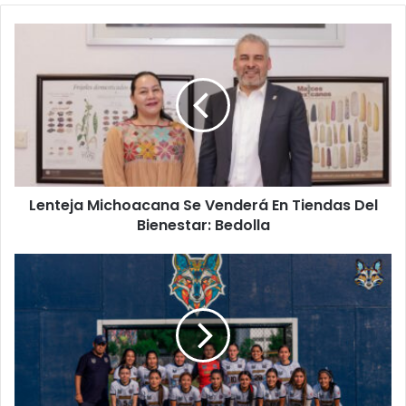
Lenteja
Michoacana
Se
Venderá
En
Tiendas
Del
Bienestar:
Bedolla
Lenteja Michoacana Se Venderá En Tiendas Del
Bienestar: Bedolla
#UMSNH
¡Felicidades!
200
Deportistas
Nicolaítas
Califican
A
La