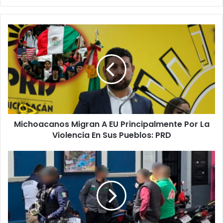
Michoacanos
Migran
A
EU
Principalmente
Por
La
Violencia
En
Michoacanos Migran A EU Principalmente Por La
Sus
Pueblos:
Violencia En Sus Pueblos: PRD
PRD
Motociclistas
Armados
Roban
800
Mil
Pesos
A