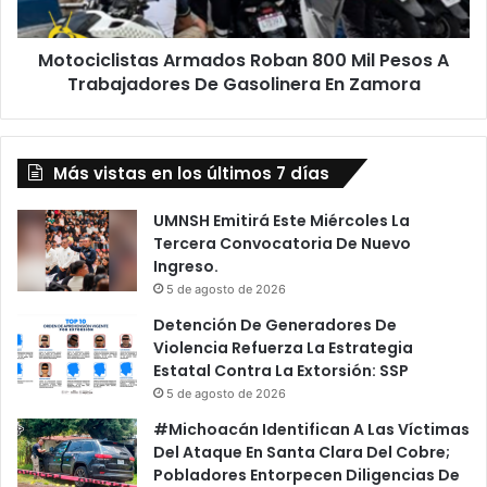
Trabajadores
De
Motociclistas Armados Roban 800 Mil Pesos A
Gasolinera
En
Trabajadores De Gasolinera En Zamora
Zamora
Más vistas en los últimos 7 días
UMNSH Emitirá Este Miércoles La
Tercera Convocatoria De Nuevo
Ingreso.
5 de agosto de 2026
Detención De Generadores De
Violencia Refuerza La Estrategia
Estatal Contra La Extorsión: SSP
5 de agosto de 2026
#Michoacán Identifican A Las Víctimas
Del Ataque En Santa Clara Del Cobre;
Pobladores Entorpecen Diligencias De