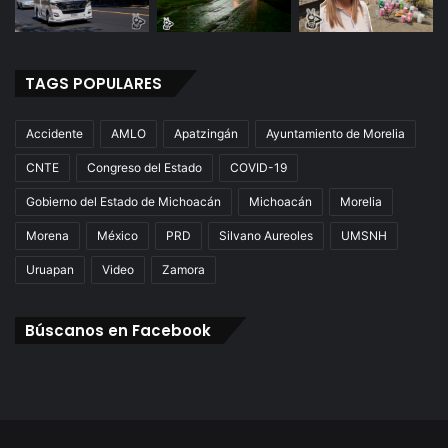
TAGS POPULARES
Accidente
AMLO
Apatzingán
Ayuntamiento de Morelia
CNTE
Congreso del Estado
COVID-19
Gobierno del Estado de Michoacán
Michoacán
Morelia
Morena
México
PRD
Silvano Aureoles
UMSNH
Uruapan
Video
Zamora
Búscanos en Facebook