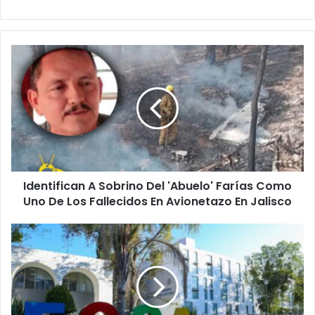
Identifican
A
Sobrino
Del
'Abuelo'
Farías
Como
Uno
De
Identifican A Sobrino Del 'Abuelo' Farías Como
Los
Fallecidos
Uno De Los Fallecidos En Avionetazo En Jalisco
En
Avionetazo
#UMSNH
En
Por
Jalisco
1.ª
Vez
Licenciatura
En