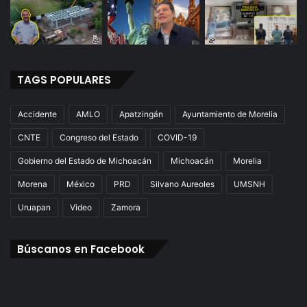
TAGS POPULARES
Accidente
AMLO
Apatzingán
Ayuntamiento de Morelia
CNTE
Congreso del Estado
COVID-19
Gobierno del Estado de Michoacán
Michoacán
Morelia
Morena
México
PRD
Silvano Aureoles
UMSNH
Uruapan
Video
Zamora
Búscanos en Facebook