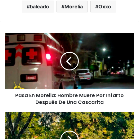
baleado
Morelia
Oxxo
Pasa
En
Morelia:
Hombre
Muere
Por
Infarto
Después
De
Pasa En Morelia: Hombre Muere Por Infarto
Una
Cascarita
Después De Una Cascarita
#Morelia
Auto
Choca
Contra