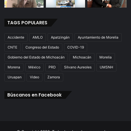
TAGS POPULARES
Accidente
AMLO
Apatzingán
Ayuntamiento de Morelia
CNTE
Congreso del Estado
COVID-19
Gobierno del Estado de Michoacán
Michoacán
Morelia
Morena
México
PRD
Silvano Aureoles
UMSNH
Uruapan
Video
Zamora
Búscanos en Facebook