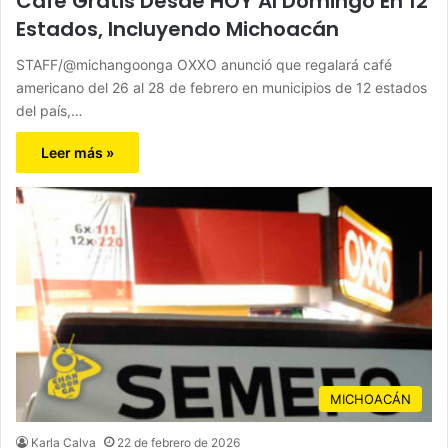
Café Gratis Desde HOY Al Domingo En 12
Estados, Incluyendo Michoacán
STAFF/@michangoonga OXXO anunció que regalará café
americano del 26 al 28 de febrero en municipios de 12 estados
del país,…
Leer más »
MICHOACÁN
Karla Calva
22 de febrero de 2026