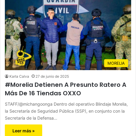
MORELIA
Karla Calva
27 de junio de 2025
#Morelia Detienen A Presunto Ratero A
Más De 16 Tiendas OXXO
STAFF/@michangoonga Dentro del operativo Blindaje Morelia,
la Secretaría de Seguridad Pública (SSP), en conjunto con la
Secretaría de la Defensa…
Leer más »