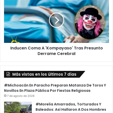
Soltarlo
Coma
A
A
Tiempo
'Kompayaso'
Tras
Presunto
Derrame
Cerebral
Inducen Coma A 'Kompayaso' Tras Presunto
Derrame Cerebral
Más vistas en los últimos 7 días
#Michoacán En Paracho Preparan Matanza De Toros Y
Novillos En Plaza Pública Por Fiestas Religiosas
7 de agosto de 2026
#Morelia Amarrados, Torturados Y
Baleados: Así Hallaron A Dos Hombres