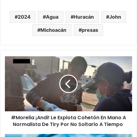
2024
Agua
Huracán
John
Michoacán
presas
#Morelia
¡Andi!
Le
Explota
Cohetón
En
Mano
A
Normalista
#Morelia ¡Andi! Le Explota Cohetón En Mano A
De
Tiry
Normalista De Tiry Por No Soltarlo A Tiempo
Por
No
Inducen