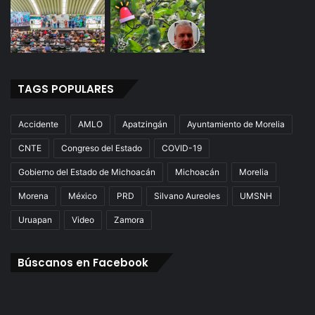
TAGS POPULARES
Accidente
AMLO
Apatzingán
Ayuntamiento de Morelia
CNTE
Congreso del Estado
COVID-19
Gobierno del Estado de Michoacán
Michoacán
Morelia
Morena
México
PRD
Silvano Aureoles
UMSNH
Uruapan
Video
Zamora
Búscanos en Facebook