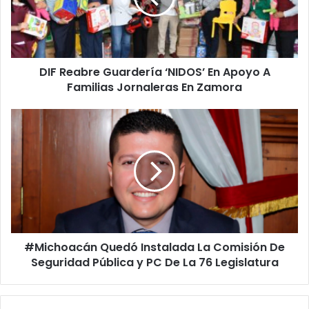
Apoyo
A
Familias
Jornaleras
DIF Reabre Guardería ‘NIDOS’ En Apoyo A
En
Zamora
Familias Jornaleras En Zamora
#Michoacán
Quedó
Instalada
La
Comisión
De
Seguridad
Pública
y
#Michoacán Quedó Instalada La Comisión De
PC
De
Seguridad Pública y PC De La 76 Legislatura
La
76
Legislatura