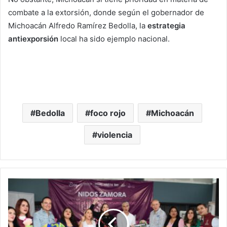
combate a la extorsión, donde según el gobernador de
Michoacán Alfredo Ramírez Bedolla, la
estrategia
antiexporsión
local ha sido ejemplo nacional.
Bedolla
foco rojo
Michoacán
violencia
DIF
Reabre
Guardería
‘NIDOS’
En