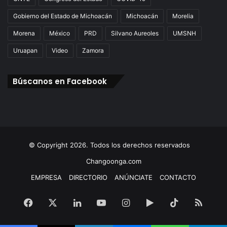
Gobierno del Estado de Michoacán
Michoacán
Morelia
Morena
México
PRD
Silvano Aureoles
UMSNH
Uruapan
Video
Zamora
Búscanos en Facebook
© Copyright 2026. Todos los derechos reservados
Changoonga.com
EMPRESA
DIRECTORIO
ANÚNCIATE
CONTACTO
Facebook
X
LinkedIn
YouTube
Instagram
Google
TikTok
RSS
Play