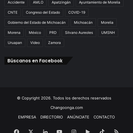
Accidente
AMLO
Apatzingán
Ayuntamiento de Morelia
CNTE
Congreso del Estado
COVID-19
Gobierno del Estado de Michoacán
Michoacán
Morelia
Morena
México
PRD
Silvano Aureoles
UMSNH
Uruapan
Video
Zamora
Búscanos en Facebook
© Copyright 2026. Todos los derechos reservados
Changoonga.com
EMPRESA
DIRECTORIO
ANÚNCIATE
CONTACTO
Facebook
X
LinkedIn
YouTube
Instagram
Google
TikTok
RSS