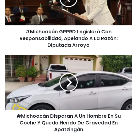
Apelando
A
La
Razón:
#Michoacán GPPRD Legislará Con
Diputada
Arroyo
Responsabilidad, Apelando A La Razón:
Diputada Arroyo
#Michoacán
Disparan
A
Un
Hombre
En
Su
Coche
Y
#Michoacán Disparan A Un Hombre En Su
Queda
Herido
Coche Y Queda Herido De Gravedad En
De
Apatzingán
Gravedad