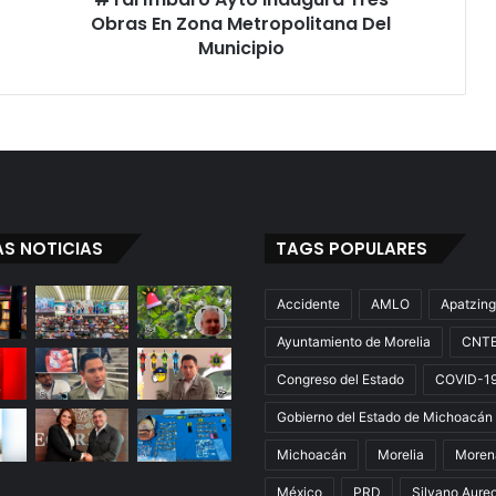
Obras En Zona Metropolitana Del
Municipio
AS NOTICIAS
TAGS POPULARES
Accidente
AMLO
Apatzin
Ayuntamiento de Morelia
CNT
Congreso del Estado
COVID-1
Gobierno del Estado de Michoacán
Michoacán
Morelia
Moren
México
PRD
Silvano Aure