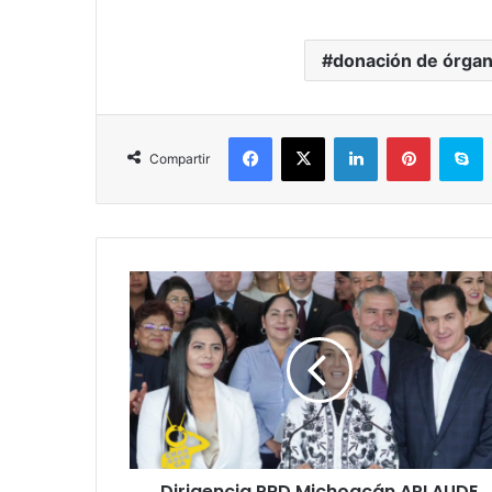
donación de órga
Facebook
X
LinkedIn
Pinterest
S
Compartir
Dirigencia
PRD
Michoacán
APLAUDE
Decisión
De
Senadora
Saucedo
De
Dirigencia PRD Michoacán APLAUDE
Irse