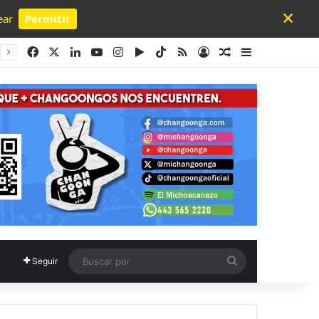
×
ear
Permitir
Powered by SendPulse
Facebook
X
LinkedIn
YouTube
Instagram
Google Play
TikTok
RSS
Acceso
Publicación al a
Barra lateral
Buscar
Seguir
por