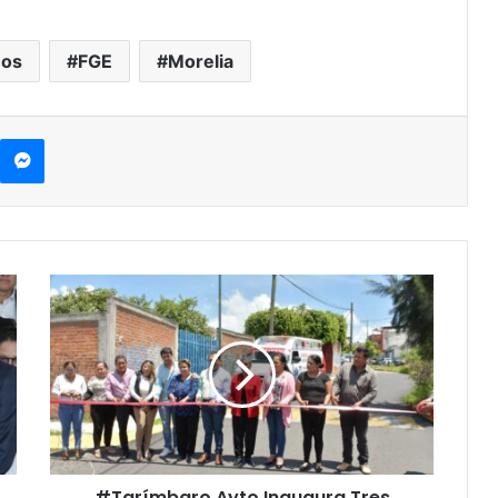
nos
FGE
Morelia
kype
Messenger
#Tarímbaro
Ayto
Inaugura
Tres
Obras
En
Zona
Metropolitana
Del
#Tarímbaro Ayto Inaugura Tres
Municipio