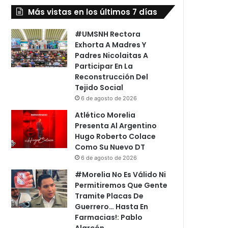
Más vistas en los últimos 7 días
#UMSNH Rectora
Exhorta A Madres Y
Padres Nicolaitas A
Participar En La
Reconstrucción Del
Tejido Social
6 de agosto de 2026
Atlético Morelia
Presenta Al Argentino
Hugo Roberto Colace
Como Su Nuevo DT
6 de agosto de 2026
#Morelia No Es Válido Ni
Permitiremos Que Gente
Tramite Placas De
Guerrero… Hasta En
Farmacias!: Pablo
Alarcón