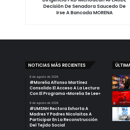
A
Decisión De Senadora Saucedo De
Bancada
Irse A Bancada MORENA
MORENA
NOTICIAS MÁS RECIENTES
ÚLTIM
6 de agosto de 2026
#Morelia Alfonso Martínez
Consolido El Acceso A La Lectura
Con El Programa «Morelia Se Lee»
6 de agosto de 2026
#UMSNH Rectora Exhorta A
Madres Y Padres Nicolaitas A
Participar En La Reconstrucción
Del Tejido Social