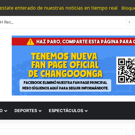
 estate enterado de nuestras noticias en tiempo real
Bloqu
#UMSNH Rectora Exhorta A Madres Y Padres Nicolaitas A Participar En La Reconstrucción Del Tejido Social
O
DEPORTES
ESPECTÁCULOS