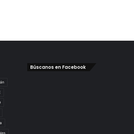
Búscanos en Facebook
gán
E
9
a
oles