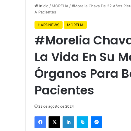
Inicio
/
MORELIA
/
#Morelia Chava De 22 Años Pier
A Pacientes
HARDNEWS
MORELIA
#Morelia Chava
La Vida En Su M
Órganos Para Be
Pacientes
28 de agosto de 2024
Facebook
X
LinkedIn
Skype
Messenger