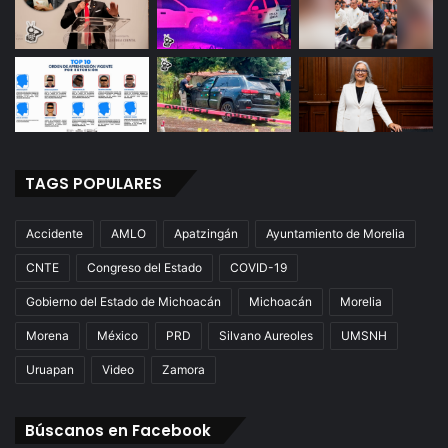
TAGS POPULARES
Accidente
AMLO
Apatzingán
Ayuntamiento de Morelia
CNTE
Congreso del Estado
COVID-19
Gobierno del Estado de Michoacán
Michoacán
Morelia
Morena
México
PRD
Silvano Aureoles
UMSNH
Uruapan
Video
Zamora
Búscanos en Facebook