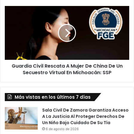
Guardia
Civil
Rescata
A
Mujer
De
China
De
Un
Guardia Civil Rescata A Mujer De China De Un
Secuestro
Virtual
Secuestro Virtual En Michoacán: SSP
En
Michoacán:
SSP
Más vistas en los últimos 7 días
Sala Civil De Zamora Garantiza Acceso
A La Justicia Al Proteger Derechos De
Un Niño Bajo Cuidado De Su Tía
6 de agosto de 2026