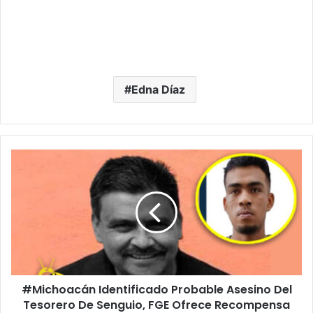
Edna Díaz
#Michoacán
Identificado
Probable
Asesino
Del
Tesorero
De
Senguio,
FGE
#Michoacán Identificado Probable Asesino Del
Ofrece
Recompensa
Tesorero De Senguio, FGE Ofrece Recompensa