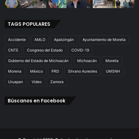
TAGS POPULARES
Accidente
AMLO
Apatzingán
Ayuntamiento de Morelia
CNTE
Congreso del Estado
COVID-19
Gobierno del Estado de Michoacán
Michoacán
Morelia
Morena
México
PRD
Silvano Aureoles
UMSNH
Uruapan
Video
Zamora
Búscanos en Facebook