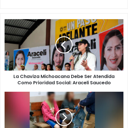
La
Chaviza
Michoacana
Debe
Ser
Atendida
Como
Prioridad
Social:
La Chaviza Michoacana Debe Ser Atendida
Araceli
Saucedo
Como Prioridad Social: Araceli Saucedo
#Michoacán
Casi
Linchan
A
Pareja
Robando