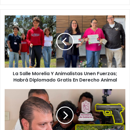
La
Salle
Morelia
Y
Animalistas
Unen
Fuerzas;
Habrá
Diplomado
La Salle Morelia Y Animalistas Unen Fuerzas;
Gratis
En
Habrá Diplomado Gratis En Derecho Animal
Derecho
Animal
Cero
Tolerancia
A
Civiles
Armados
Señala
SeGob