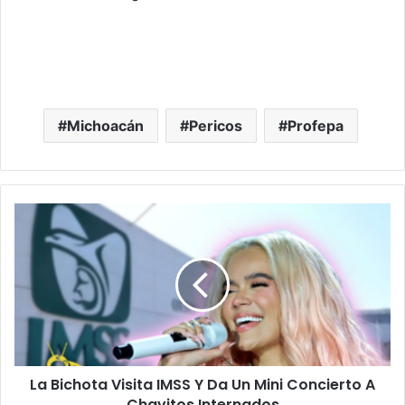
Michoacán
Pericos
Profepa
La
Bichota
Visita
IMSS
Y
Da
Un
Mini
Concierto
La Bichota Visita IMSS Y Da Un Mini Concierto A
A
Chavitos
Chavitos Internados