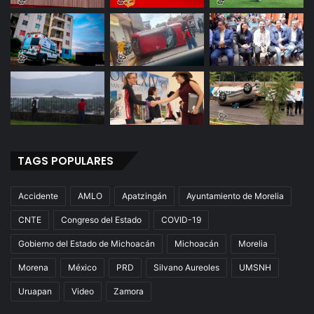
TAGS POPULARES
Accidente
AMLO
Apatzingán
Ayuntamiento de Morelia
CNTE
Congreso del Estado
COVID-19
Gobierno del Estado de Michoacán
Michoacán
Morelia
Morena
México
PRD
Silvano Aureoles
UMSNH
Uruapan
Video
Zamora