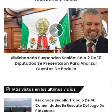
Internados
#Michoacán
Suspenden
Sesión:
Sólo
2
De
10
Diputados
Se
#Michoacán Suspenden Sesión: Sólo 2 De 10
Presentaron
Para
Diputados Se Presentaron Para Analizar
Analizar
Cuentas De Bedolla
Cuentas
De
Bedolla
Más vistas en los últimos 7 días
Reconoce Bedolla Trabajo De 40
Comunidades En Rescate Del Lago De
Pátzcuaro