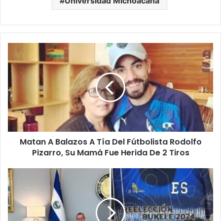
Universidad Michoacana
Matan
A
Balazos
A
Tía
Del
Fútbolista
Rodolfo
Pizarro,
Matan A Balazos A Tía Del Fútbolista Rodolfo
Su
Mamá
Pizarro, Su Mamá Fue Herida De 2 Tiros
Fue
Herida
Quieren
De
Aplicar
2
Medidas
Tiros
De
Seguridad