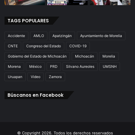
TAGS POPULARES
Accidente
AMLO
Apatzingán
Ayuntamiento de Morelia
CNTE
Congreso del Estado
COVID-19
Gobierno del Estado de Michoacán
Michoacán
Morelia
Morena
México
PRD
Silvano Aureoles
UMSNH
Uruapan
Video
Zamora
Búscanos en Facebook
© Copyright 2026. Todos los derechos reservados