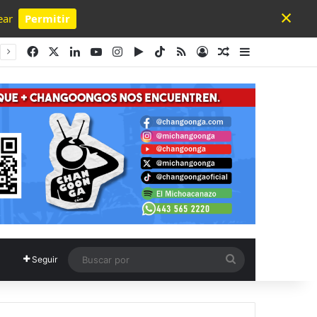
×
ear
Permitir
Powered by SendPulse
Facebook
X
LinkedIn
YouTube
Instagram
Google Play
TikTok
RSS
Acceso
Publicación al a
Barra lateral
Buscar
Seguir
por