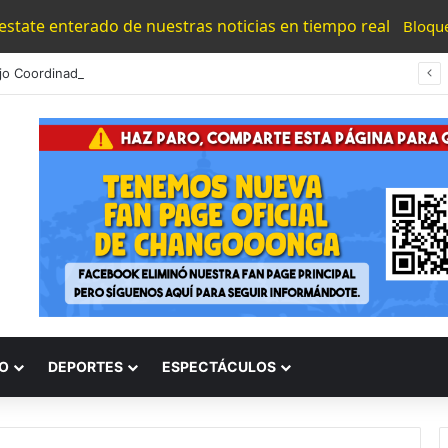
 estate enterado de nuestras noticias en tiempo real
Bloqu
Trabajo Coordinado De Sheinbaum Y Bedolla Genera Resultados Para El Sector Aguacatero: Torres Piña
O
DEPORTES
ESPECTÁCULOS