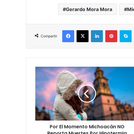
Gerardo Mora Mora
Mi
Facebook
X
LinkedIn
Pinterest
S
Compartir
Por
El
Momento
Michoacán
NO
Reporta
Muertes
Por
Hipotermia
Por El Momento Michoacán NO
Ante
Bajas
Reporta Muertes Por Hipotermia