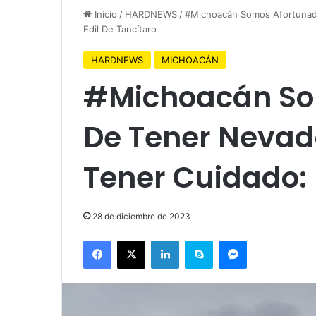
Inicio
/
HARDNEWS
/
#Michoacán Somos Afortunad
Edil De Tancítaro
HARDNEWS
MICHOACÁN
#Michoacán So
De Tener Nevad
Tener Cuidado: 
28 de diciembre de 2023
Facebook
X
LinkedIn
Skype
Messenger