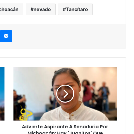
choacán
nevado
Tancítaro
kype
Messenger
Advierte
Aspirante
A
Senaduria
Por
Michoacán:
Hay
'Juanitos'
Que
Advierte Aspirante A Senaduria Por
Quieren
Imponer
Michoacán: Hay 'Juanitos' Que