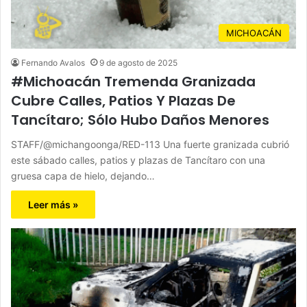
MICHOACÁN
Fernando Avalos
9 de agosto de 2025
#Michoacán Tremenda Granizada
Cubre Calles, Patios Y Plazas De
Tancítaro; Sólo Hubo Daños Menores
STAFF/@michangoonga/RED-113 Una fuerte granizada cubrió
este sábado calles, patios y plazas de Tancítaro con una
gruesa capa de hielo, dejando…
Leer más »