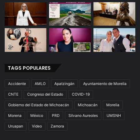
TAGS POPULARES
Accidente
AMLO
Apatzingán
Ayuntamiento de Morelia
CNTE
Congreso del Estado
COVID-19
Gobierno del Estado de Michoacán
Michoacán
Morelia
Morena
México
PRD
Silvano Aureoles
UMSNH
Uruapan
Video
Zamora