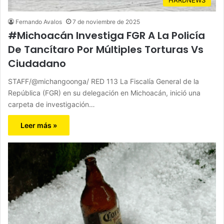
Fernando Avalos
7 de noviembre de 2025
#Michoacán Investiga FGR A La Policía
De Tancítaro Por Múltiples Torturas Vs
Ciudadano
STAFF/@michangoonga/ RED 113 La Fiscalía General de la
República (FGR) en su delegación en Michoacán, inició una
carpeta de investigación…
Leer más »