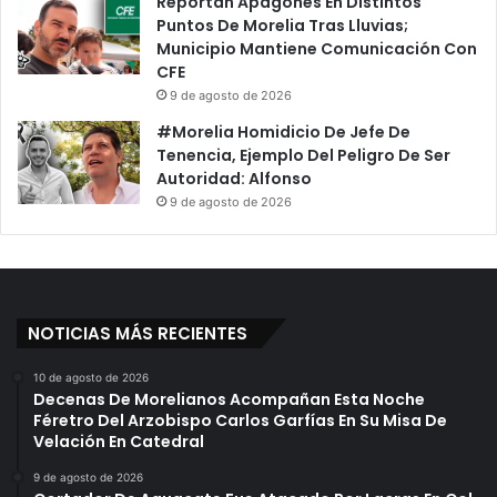
Reportan Apagones En Distintos
Puntos De Morelia Tras Lluvias;
Municipio Mantiene Comunicación Con
CFE
9 de agosto de 2026
#Morelia Homidicio De Jefe De
Tenencia, Ejemplo Del Peligro De Ser
Autoridad: Alfonso
9 de agosto de 2026
NOTICIAS MÁS RECIENTES
10 de agosto de 2026
Decenas De Morelianos Acompañan Esta Noche
Féretro Del Arzobispo Carlos Garfías En Su Misa De
Velación En Catedral
9 de agosto de 2026