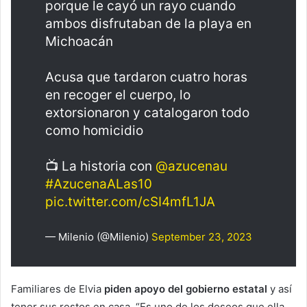
porque le cayó un rayo cuando
ambos disfrutaban de la playa en
Michoacán
Acusa que tardaron cuatro horas
en recoger el cuerpo, lo
extorsionaron y catalogaron todo
como homicidio
📺 La historia con
@azucenau
#AzucenaALas10
pic.twitter.com/cSI4mfL1JA
— Milenio (@Milenio)
September 23, 2023
Familiares de Elvia
piden apoyo del gobierno estatal
y así
tener sus restos en casa, “Es uno de los deseos que ella