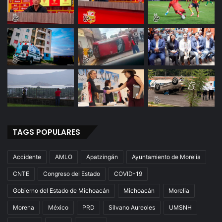
TAGS POPULARES
Accidente
AMLO
Apatzingán
Ayuntamiento de Morelia
CNTE
Congreso del Estado
COVID-19
Gobierno del Estado de Michoacán
Michoacán
Morelia
Morena
México
PRD
Silvano Aureoles
UMSNH