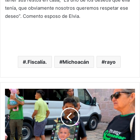
tenía, que obviamente nosotros queremos respetar ese
deseo”. Comento esposo de Elvia.
.Fiscalía.
Michoacán
rayo
#Morelia
A
Sus
5
Añitos
Diego
Dió
Vida