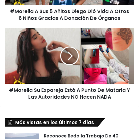
A
#Morelia A Sus 5 Añitos Diego Dió Vida A Otros
Otros
6
6 Niños Gracias A Donación De Órganos
Niños
Gracias
#Morelia
A
Su
Donación De Órganos
Expareja
Está
A
Punto
De
Matarla
Y
#Morelia Su Expareja Está A Punto De Matarla Y
Las
Autoridades NO Hacen NADA
Las Autoridades NO Hacen NADA
Más vistas en los últimos 7 días
Reconoce Bedolla Trabajo De 40