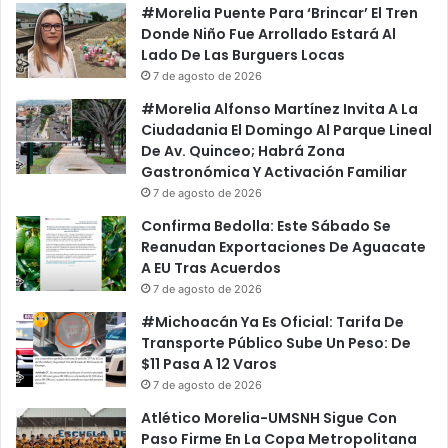
#Morelia Puente Para ‘Brincar’ El Tren
Donde Niño Fue Arrollado Estará Al
Lado De Las Burguers Locas
7 de agosto de 2026
#Morelia Alfonso Martínez Invita A La
Ciudadania El Domingo Al Parque Lineal
De Av. Quinceo; Habrá Zona
Gastronómica Y Activación Familiar
7 de agosto de 2026
Confirma Bedolla: Este Sábado Se
Reanudan Exportaciones De Aguacate
A EU Tras Acuerdos
7 de agosto de 2026
#Michoacán Ya Es Oficial: Tarifa De
Transporte Público Sube Un Peso: De
$11 Pasa A 12 Varos
7 de agosto de 2026
Atlético Morelia-UMSNH Sigue Con
Paso Firme En La Copa Metropolitana