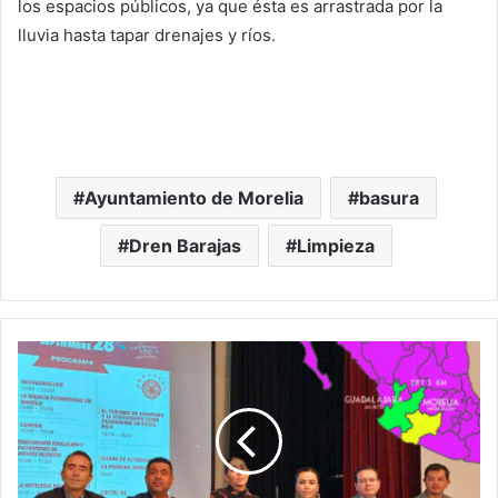
los espacios públicos, ya que ésta es arrastrada por la
lluvia hasta tapar drenajes y ríos.
Ayuntamiento de Morelia
basura
Dren Barajas
Limpieza
Jalisco
Peor
Que
Michoacán
En
Seguridad
Para