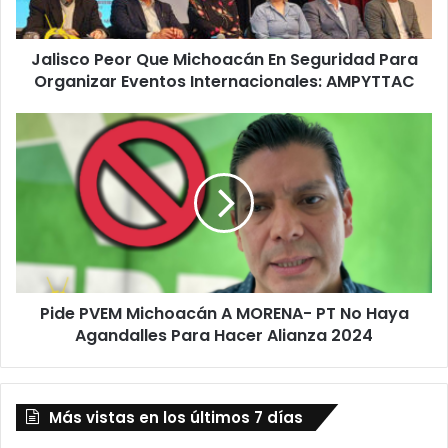
Organizar
Eventos
Jalisco Peor Que Michoacán En Seguridad Para
Internacionales:
AMPYTTAC
Organizar Eventos Internacionales: AMPYTTAC
Pide
PVEM
Michoacán
A
MORENA-
PT
No
Haya
Agandalles
Pide PVEM Michoacán A MORENA- PT No Haya
Para
Hacer
Agandalles Para Hacer Alianza 2024
Alianza
2024
Más vistas en los últimos 7 días