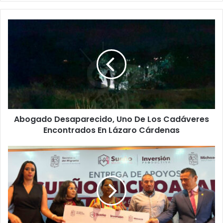
Abogado
Desaparecido,
Uno
De
Los
Cadáveres
Encontrados
En
Lázaro
Abogado Desaparecido, Uno De Los Cadáveres
Cárdenas
Encontrados En Lázaro Cárdenas
#Michoacán
Entregan
65
Apoyo$
Para
Familias
Migrantes