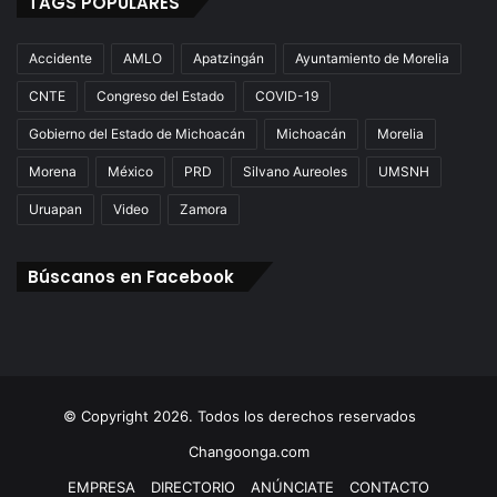
TAGS POPULARES
Accidente
AMLO
Apatzingán
Ayuntamiento de Morelia
CNTE
Congreso del Estado
COVID-19
Gobierno del Estado de Michoacán
Michoacán
Morelia
Morena
México
PRD
Silvano Aureoles
UMSNH
Uruapan
Video
Zamora
Búscanos en Facebook
© Copyright 2026. Todos los derechos reservados
Changoonga.com
EMPRESA
DIRECTORIO
ANÚNCIATE
CONTACTO