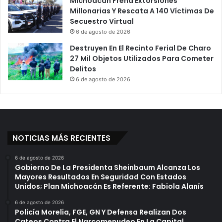
Michoacán Frena Extorsiones
Millonarias Y Rescata A 140 Víctimas De
Secuestro Virtual
6 de agosto de 2026
Destruyen En El Recinto Ferial De Charo
27 Mil Objetos Utilizados Para Cometer
Delitos
6 de agosto de 2026
NOTICIAS MÁS RECIENTES
6 de agosto de 2026
Gobierno De La Presidenta Sheinbaum Alcanza Los
Mayores Resultados En Seguridad Con Estados
Unidos; Plan Michoacán Es Referente: Fabiola Alanís
6 de agosto de 2026
Policía Morelia, FGE, GN Y Defensa Realizan Dos
Cateos Contra El Narcomenudeo En La Capital