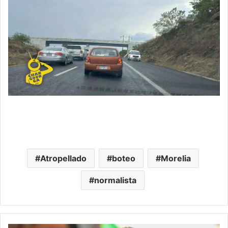
Atropellado
boteo
Morelia
normalista