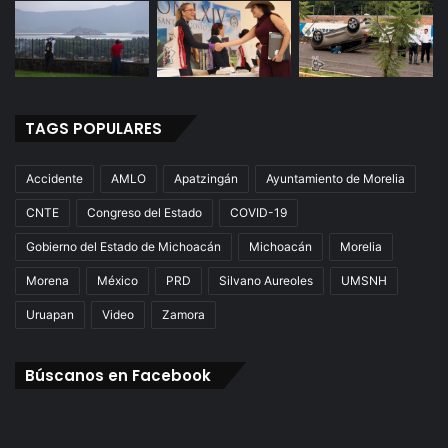
TAGS POPULARES
Accidente
AMLO
Apatzingán
Ayuntamiento de Morelia
CNTE
Congreso del Estado
COVID-19
Gobierno del Estado de Michoacán
Michoacán
Morelia
Morena
México
PRD
Silvano Aureoles
UMSNH
Uruapan
Video
Zamora
Búscanos en Facebook