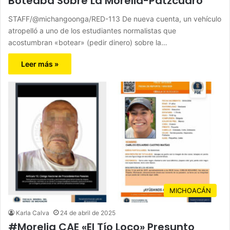
Boteaba Sobre La Morelia-Pátzcuaro
STAFF/@michangoonga/RED-113 De nueva cuenta, un vehículo
atropelló a uno de los estudiantes normalistas que
acostumbran «botear» (pedir dinero) sobre la…
Leer más »
MICHOACÁN
Karla Calva
24 de abril de 2025
#Morelia CAE «El Tío Loco» Presunto