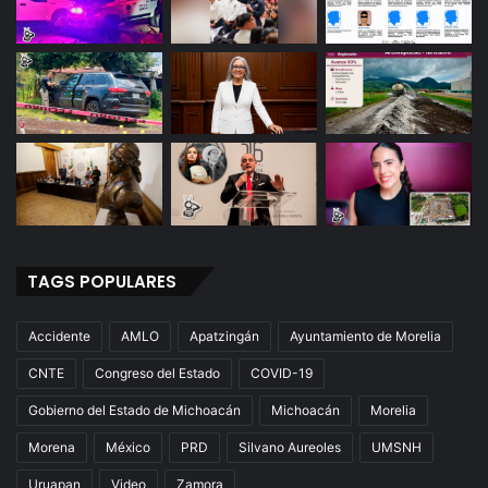
TAGS POPULARES
Accidente
AMLO
Apatzingán
Ayuntamiento de Morelia
CNTE
Congreso del Estado
COVID-19
Gobierno del Estado de Michoacán
Michoacán
Morelia
Morena
México
PRD
Silvano Aureoles
UMSNH
Uruapan
Video
Zamora