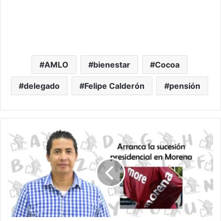
AMLO
bienestar
Cocoa
delegado
Felipe Calderón
pensión
Hechos
y
deshechos:
Arranca
la
sucesión
presidencial
en
Morena