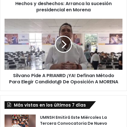
Hechos y deshechos: Arranca la sucesión
presidencial en Morena
Silvano
Pide
A
PRIANRD
¡YA!
Definan
Método
Para
Elegir
Silvano Pide A PRIANRD ¡YA! Definan Método
Candidat@
De
Para Elegir Candidat@ De Oposición A MORENA
Oposición
A
MORENA
Más vistas en los últimos 7 días
UMNSH Emitirá Este Miércoles La
Tercera Convocatoria De Nuevo