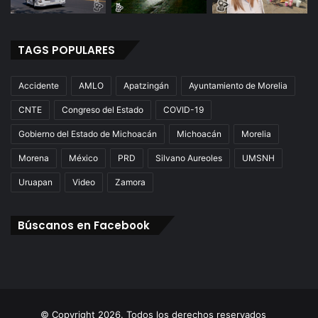
TAGS POPULARES
Accidente
AMLO
Apatzingán
Ayuntamiento de Morelia
CNTE
Congreso del Estado
COVID-19
Gobierno del Estado de Michoacán
Michoacán
Morelia
Morena
México
PRD
Silvano Aureoles
UMSNH
Uruapan
Video
Zamora
Búscanos en Facebook
© Copyright 2026. Todos los derechos reservados